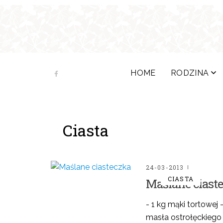
HOME
RODZINA
Ciasta
24-03-2013
CIASTA
Maślane ciast
- 1 kg mąki tortowej 
masła ostrołęckiego 