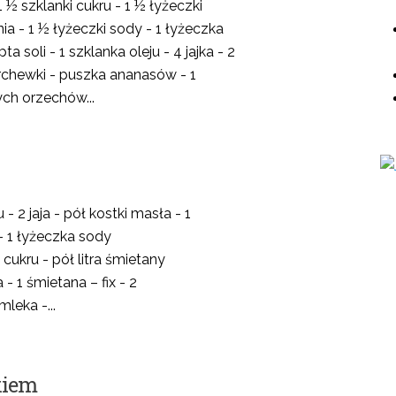
1 ½ szklanki cukru - 1 ½ łyżeczki
ia - 1 ½ łyżeczki sody - 1 łyżeczka
 soli - 1 szklanka oleju - 4 jajka - 2
archewki - puszka ananasów - 1
ch orzechów...
 - 2 jaja - pół kostki masła - 1
- 1 łyżeczka sody
cukru - pół litra śmietany
- 1 śmietana – fix - 2
mleka -...
kiem