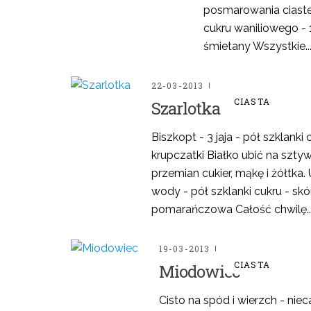
posmarowania ciastec
cukru waniliowego - 1
śmietany Wszystkie..
22-03-2013
CIASTA
Szarlotka
Biszkopt - 3 jaja - pół szklanki 
krupczatki Białko ubić na szt
przemian cukier, mąkę i żółtka. 
wody - pół szklanki cukru - sk
pomarańczowa Całość chwilę..
19-03-2013
CIASTA
Miodowiec
Cisto na spód i wierzch - nie