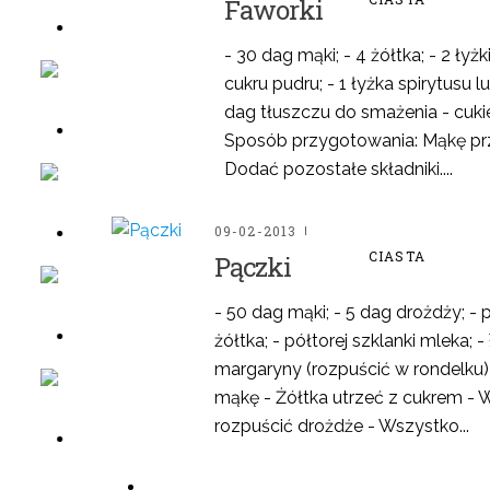
Faworki
- 30 dag mąki; - 4 żółtka; - 2 łyż
cukru pudru; - 1 łyżka spirytusu 
mów w sklepie
dag tłuszczu do smażenia - cuki
Sposób przygotowania: Mąkę prze
Dodać pozostałe składniki....
mów w sklepie
09-02-2013
CIASTA
Pączki
mów w sklepie
- 50 dag mąki; - 5 dag drożdży; - p
żółtka; - półtorej szklanki mleka; 
margaryny (rozpuścić w rondelku)
mąkę - Żółtka utrzeć z cukrem - 
mów w sklepie
rozpuścić drożdże - Wszystko...