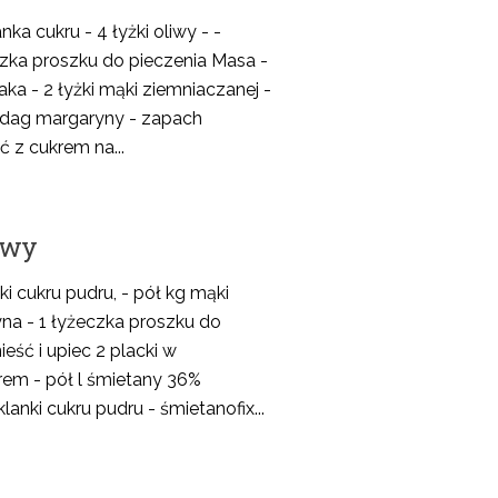
anka cukru - 4 łyżki oliwy - -
czka proszku do pieczenia Masa -
jaka - 2 łyżki mąki ziemniaczanej -
5 dag margaryny - zapach
 z cukrem na...
owy
nki cukru pudru, - pół kg mąki
yna - 1 łyżeczka proszku do
eść i upiec 2 placki w
rem - pół l śmietany 36%
lanki cukru pudru - śmietanofix...