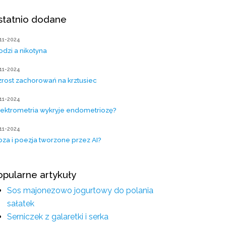
statnio dodane
11-2024
odzi a nikotyna
11-2024
rost zachorowań na krztusiec
11-2024
ektrometria wykryje endometriozę?
11-2024
oza i poezja tworzone przez AI?
opularne artykuły
Sos majonezowo jogurtowy do polania
sałatek
Serniczek z galaretki i serka