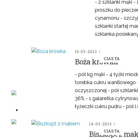
- 2 szklanki mąki - 
proszku do pieczen
cynamonu - szczypta
szklanki startej m
szklanka posiekany
16-03-2013
CIASTA
Boża krówka
- pół kg mąki - 4 łyżki miodu
torebka cukru waniliowego 
oczyszczonej - pół szklanki 
36% - 1 galaretka cytrynowa 
mów w sklepie
łyżeczki cukru pudru - pół l 
14-03-2013
mów w sklepie
CIASTA
Biszkopt z ma