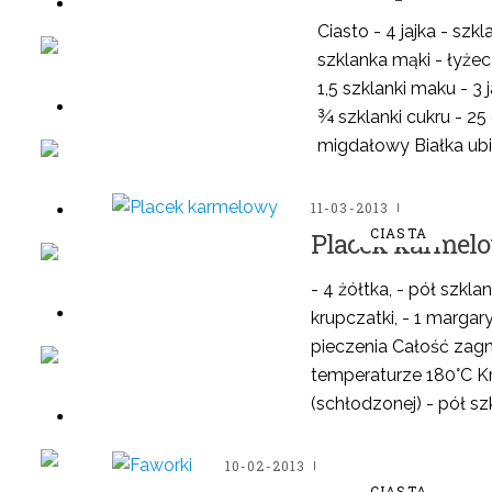
Ciasto - 4 jajka - szkl
szklanka mąki - łyże
mów w sklepie
1,5 szklanki maku - 3 
¾ szklanki cukru - 2
migdałowy Białka ubić
mów w sklepie
11-03-2013
CIASTA
Placek karmel
mów w sklepie
- 4 żółtka, - pół szkla
krupczatki, - 1 margar
pieczenia Całość zagni
temperaturze 180°C K
mów w sklepie
(schłodzonej) - pół szk
10-02-2013
mów w sklepie
CIASTA