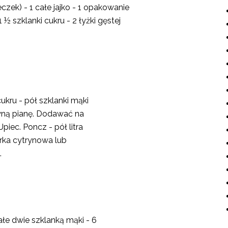
zek) - 1 całe jajko - 1 opakowanie
 ½ szklanki cukru - 2 łyżki gęstej
.
cukru - pół szklanki mąki
ywną pianę. Dodawać na
Upiec. Poncz - pół litra
órka cytrynowa lub
.
całe dwie szklanką mąki - 6