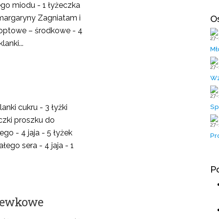
łego miodu - 1 łyżeczka
margaryny Zagniatam i
O
koptowe – środkowe - 4
27-
lanki...
Mł
27-
Wz
27-
lanki cukru - 3 łyżki
Sp
czki proszku do
27-
go - 4 jaja - 5 łyżek
Pr
ego sera - 4 jaja - 1
P
hewkowe