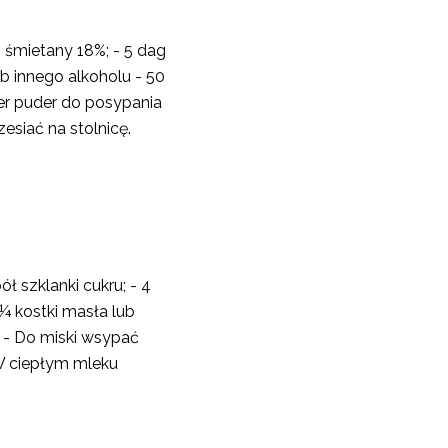
ki śmietany 18%; - 5 dag
lub innego alkoholu - 50
er puder do posypania
siać na stolnicę.
ół szklanki cukru; - 4
- ¼ kostki masła lub
 - Do miski wsypać
W ciepłym mleku