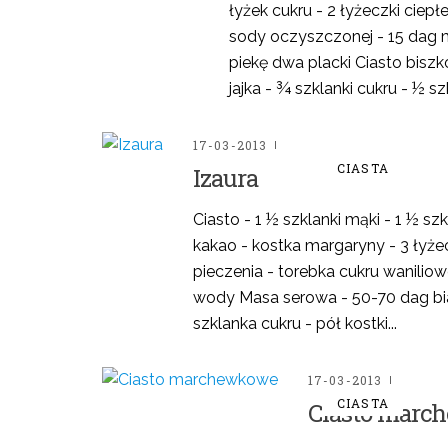
łyżek cukru - 2 łyżeczki ciep
sody oczyszczonej - 15 dag 
piekę dwa placki Ciasto bisz
jajka - ¾ szklanki cukru - ½ szk
17-03-2013
CIASTA
Izaura
Ciasto - 1 ½ szklanki mąki - 1 ½ szk
kakao - kostka margaryny - 3 łyże
pieczenia - torebka cukru waniliowe
wody Masa serowa - 50-70 dag biał
szklanka cukru - pół kostki...
17-03-2013
CIASTA
Ciasto marc