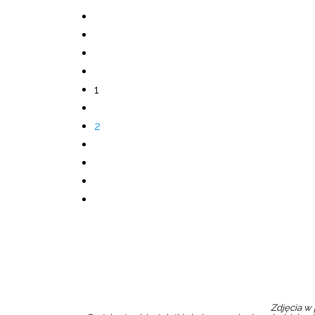
1
2
Zdjęcia w 