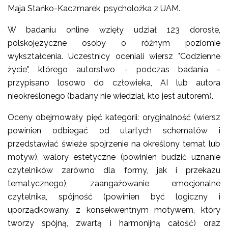
Maja Stańko-Kaczmarek, psycholożka z UAM.
W badaniu online wzięły udział 123 dorosłe,
polskojęzyczne osoby o różnym poziomie
wykształcenia. Uczestnicy oceniali wiersz "Codzienne
życie", którego autorstwo - podczas badania -
przypisano losowo do człowieka, AI lub autora
nieokreślonego (badany nie wiedział, kto jest autorem).
Oceny obejmowały pięć kategorii: oryginalność (wiersz
powinien odbiegać od utartych schematów i
przedstawiać świeże spojrzenie na określony temat lub
motyw), walory estetyczne (powinien budzić uznanie
czytelników zarówno dla formy, jak i przekazu
tematycznego), zaangażowanie emocjonalne
czytelnika, spójność (powinien być logiczny i
uporządkowany, z konsekwentnym motywem, który
tworzy spójną, zwartą i harmonijną całość) oraz