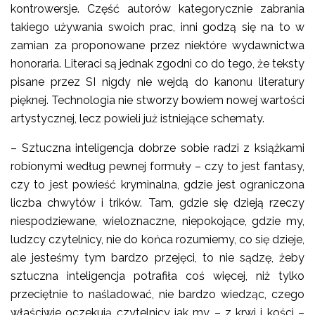
kontrowersje. Część autorów kategorycznie zabrania
takiego używania swoich prac, inni godzą się na to w
zamian za proponowane przez niektóre wydawnictwa
honoraria. Literaci są jednak zgodni co do tego, że teksty
pisane przez SI nigdy nie wejdą do kanonu literatury
pięknej. Technologia nie stworzy bowiem nowej wartości
artystycznej, lecz powieli już istniejące schematy.
– Sztuczna inteligencja dobrze sobie radzi z książkami
robionymi według pewnej formuły – czy to jest fantasy,
czy to jest powieść kryminalna, gdzie jest ograniczona
liczba chwytów i trików. Tam, gdzie się dzieją rzeczy
niespodziewane, wieloznaczne, niepokojące, gdzie my,
ludzcy czytelnicy, nie do końca rozumiemy, co się dzieje,
ale jesteśmy tym bardzo przejęci, to nie sądzę, żeby
sztuczna inteligencja potrafiła coś więcej, niż tylko
przeciętnie to naśladować, nie bardzo wiedząc, czego
właściwie oczekują czytelnicy jak my – z krwi i kości –