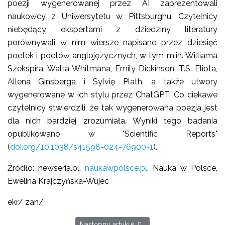
poezji wygenerowanej przez AI zaprezentowali
naukowcy z Uniwersytetu w Pittsburghu. Czytelnicy
niebędący ekspertami z dziedziny literatury
porównywali w nim wiersze napisane przez dziesięć
poetek i poetów anglojęzycznych, w tym m.in. Williama
Szekspira, Walta Whitmana, Emily Dickinson, T.S. Eliota,
Allena Ginsberga i Sylvię Plath, a także utwory
wygenerowane w ich stylu przez ChatGPT. Co ciekawe
czytelnicy stwierdzili, że tak wygenerowana poezja jest
dla nich bardziej zrozumiała. Wyniki tego badania
opublikowano w "Scientific Reports"
(
doi.org/10.1038/s41598-024-76900-1
).
Źródło: newseria.pl,
naukawpolsce.pl
, Nauka w Polsce,
Ewelina Krajczyńska-Wujec
ekr/ zan/
Następny artykuł: Odporność psychiczna 
Następny artykuł