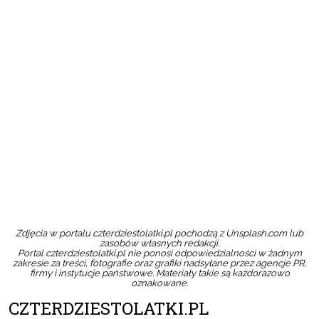
Zdjęcia w portalu czterdziestolatki.pl pochodzą z Unsplash.com lub
zasobów własnych redakcji.
Portal czterdziestolatki.pl nie ponosi odpowiedzialności w żadnym
zakresie za treści, fotografie oraz grafiki nadsyłane przez agencje PR,
firmy i instytucje państwowe. Materiały takie są każdorazowo
oznakowane.
CZTERDZIESTOLATKI.PL