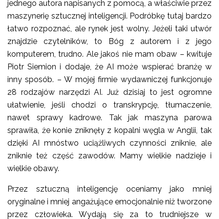
jednego autora napisanych z pomocą, a właściwie przez
maszynerię sztucznej inteligencji. Podróbkę tutaj bardzo
łatwo rozpoznać, ale rynek jest wolny. Jeżeli taki utwór
znajdzie czytelników, to Bóg z autorem i z jego
komputerem, trudno. Ale jakoś nie mam obaw – kwituje
Piotr Siemion i dodaje, że AI może wspierać branżę w
inny sposób. – W mojej firmie wydawniczej funkcjonuje
28 rodzajów narzędzi AI. Już dzisiaj to jest ogromne
ułatwienie, jeśli chodzi o transkrypcję, tłumaczenie,
nawet sprawy kadrowe. Tak jak maszyna parowa
sprawiła, że konie zniknęły z kopalni węgla w Anglii, tak
dzięki AI mnóstwo uciążliwych czynności zniknie, ale
zniknie też część zawodów. Mamy wielkie nadzieje i
wielkie obawy.
Przez sztuczną inteligencję oceniamy jako mniej
oryginalne i mniej angażujące emocjonalnie niż tworzone
przez człowieka. Wydają się za to trudniejsze w