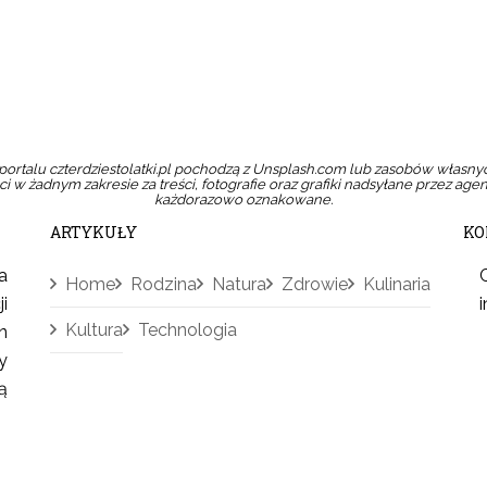
portalu czterdziestolatki.pl pochodzą z Unsplash.com lub zasobów własnyc
i w żadnym zakresie za treści, fotografie oraz grafiki nadsyłane przez agen
każdorazowo oznakowane.
ARTYKUŁY
KO
a
Home
Rodzina
Natura
Zdrowie
Kulinaria
i
Kultura
Technologia
n
y
ą