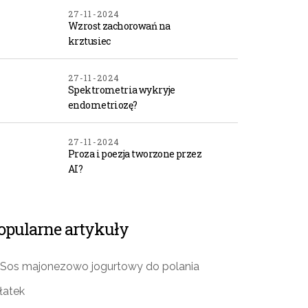
27-11-2024
Wzrost zachorowań na
krztusiec
27-11-2024
Spektrometria wykryje
endometriozę?
27-11-2024
Proza i poezja tworzone przez
AI?
opularne artykuły
Sos majonezowo jogurtowy do polania
łatek