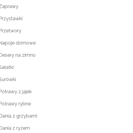
Zaprawy
Przystawki
Przetwory
Napoje domowe
Desery na zimno
Sałatki
Surówki
Potrawy z jajek
Potrawy rybne
Dania z grzybami
Dania z ryżem