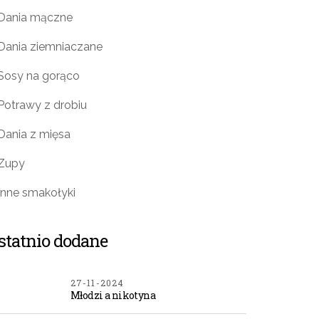
Dania mączne
Dania ziemniaczane
Sosy na gorąco
Potrawy z drobiu
Dania z mięsa
Zupy
Inne smakołyki
statnio dodane
27-11-2024
Młodzi a nikotyna