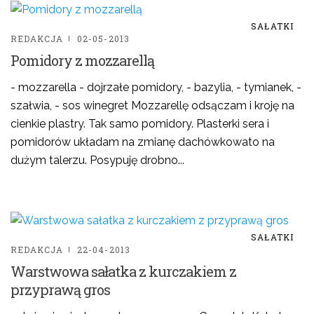
SAŁATKI
REDAKCJA
02-05-2013
Pomidory z mozzarellą
- mozzarella - dojrzałe pomidory, - bazylia, - tymianek, -
szałwia, - sos winegret Mozzarellę odsączam i kroję na
cienkie plastry. Tak samo pomidory. Plasterki sera i
pomidorów układam na zmianę dachówkowato na
dużym talerzu. Posypuję drobno...
SAŁATKI
REDAKCJA
22-04-2013
Warstwowa sałatka z kurczakiem z
przyprawą gros