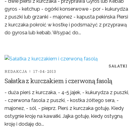
- dwie piersi z kurczaka - przyprawa Gyros lub Kebab
gyros - ketchup - ogórki konserwowe - por - kukurydza
z puszki lub grzanki - majonez - kapusta pekińska Piersi
z kurczaka pokroić w kostkę i podsmażyć z przyprawą
do gyrosa lub kebab. Wsypać do...
SAŁATKI
REDAKCJA
17-04-2013
Sałatka z kurczakiem i czerwoną fasolą
- duża pierś z kurczaka, - 4-5 jajek, - kukurydza z puszki,
- czerwona fasola z puszki, - kostka żółtego sera, -
majonez, - sól, - pieprz. Pierś z kurczaka gotuję. Kiedy
ostygnie kroję na kawałki. Jajka gotuję, kiedy ostygną
kroję i dodaję do...