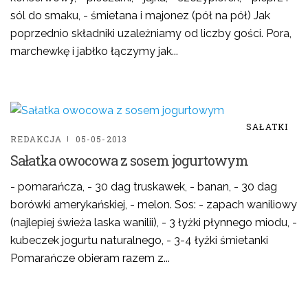
sól do smaku, - śmietana i majonez (pół na pół) Jak
poprzednio składniki uzależniamy od liczby gości. Pora,
marchewkę i jabłko łączymy jak...
SAŁATKI
REDAKCJA
05-05-2013
Sałatka owocowa z sosem jogurtowym
- pomarańcza, - 30 dag truskawek, - banan, - 30 dag
borówki amerykańskiej, - melon. Sos: - zapach waniliowy
(najlepiej świeża laska wanilii), - 3 łyżki płynnego miodu, -
kubeczek jogurtu naturalnego, - 3-4 łyżki śmietanki
Pomarańcze obieram razem z...