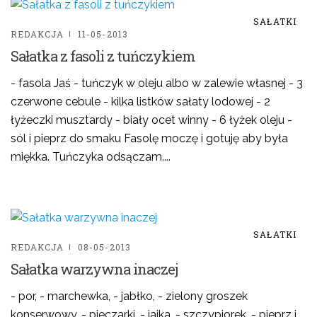
SAŁATKI
REDAKCJA
11-05-2013
Sałatka z fasoli z tuńczykiem
- fasola Jaś - tuńczyk w oleju albo w zalewie własnej - 3
czerwone cebule - kilka listków sałaty lodowej - 2
łyżeczki musztardy - biały ocet winny - 6 łyżek oleju -
sól i pieprz do smaku Fasolę moczę i gotuję aby była
miękka. Tuńczyka odsączam....
SAŁATKI
REDAKCJA
08-05-2013
Sałatka warzywna inaczej
- por, - marchewka, - jabłko, - zielony groszek
konserwowy, - pieczarki, - jajka, - szczypiorek, - pieprz i