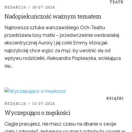
TEATR
REDAKCJA
18-07-2024
Nadopiekuńczość ważnym tematem
Najnowsza sztuka warszawskiego Och-Teatru
przedstawia losy matki – przedwcześnie owdowiałej,
ekscentrycznej Aurory i jej córki Emmy, która jak
najszybciej chce wyjść za mąż, by uwolnić się od
wpływu rodzicielki. Aleksandra Popławska, wcielająca
się...
KSIĄŻKI
REDAKCJA
13-07-2024
Wyczepująco o męskości
Ciągle pracujesz, nie masz czasu na dbanie o swoje
ciało i zdrowie? Jedyne na co masz ochotę to używki w