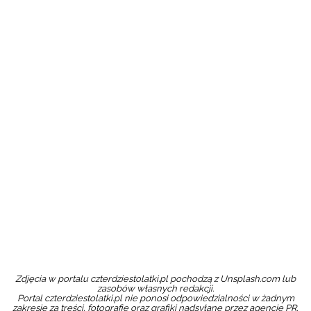
Zdjęcia w portalu czterdziestolatki.pl pochodzą z Unsplash.com lub
zasobów własnych redakcji.
Portal czterdziestolatki.pl nie ponosi odpowiedzialności w żadnym
zakresie za treści, fotografie oraz grafiki nadsyłane przez agencje PR,