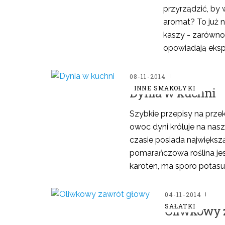
przyrządzić, by
aromat? To już n
kaszy - zarówno 
opowiadają ekspe
08-11-2014
INNE SMAKOŁYKI
Dynia w kuchni
Szybkie przepisy na prze
owoc dyni króluje na nasz
czasie posiada największ
pomarańczowa roślina jes
karoten, ma sporo potasu i
04-11-2014
SAŁATKI
Oliwkowy 