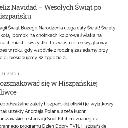
eliz Navidad – Wesołych Świąt po
iszpańsku
agii Świąt Bożego Narodzenia ulega cały Świat! Święty
kołaj, bombki na choinkach, kolorowe światła na
licach miast – wszystko to zwiastuje ten wyjątkowy
kres w roku, gdy wspólnie z rodziną zasiadamy przy
ole i biesiadujemy. W zgodzie z...
-11-2013
ozsmakować się w Hiszpańskiej
liwce
epodważalne zalety hiszpańskiej oliwki i jej wyjątkowy
mak urzekły Andrzeja Polana, szefa kuchni
rszawskiej restauracji Soul Kitchen, znanego z
orannego programu Dzień Dobry TVN. Hiszpańskie