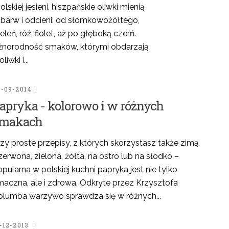
lskiej jesieni, hiszpańskie oliwki mienią
ą barw i odcieni: od słomkowożółtego,
leń, róż, fiolet, aż po głęboką czerń.
óżnorodność smaków, którymi obdarzają
iwki i...
7-09-2014
apryka - kolorowo i w różnych
makach
zy proste przepisy, z których skorzystasz także zimą
erwona, zielona, żółta, na ostro lub na słodko –
pularna w polskiej kuchni papryka jest nie tylko
maczna, ale i zdrowa. Odkryte przez Krzysztofa
olumba warzywo sprawdza się w różnych...
-12-2013