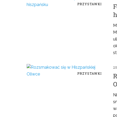
PRZYSTAWKI
F
h
M
Mi
u
o
st
25
PRZYSTAWKI
R
O
Ni
s
wa
p