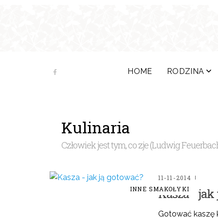
HOME
RODZINA
Kulinaria
Człowiek jest tym, co zje (Ludwig Feuerbac
11-11-2014
INNE SMAKOŁYKI
Kasza - jak
Gotować kaszę k