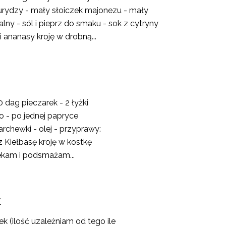
urydzy - mały słoiczek majonezu - mały
alny - sól i pieprz do smaku - sok z cytryny
i ananasy kroję w drobną...
0 dag pieczarek - 2 łyżki
 - po jednej papryce
rchewki - olej - przyprawy:
z Kiełbasę kroję w kostkę
ekam i podsmażam...
k
k (ilość uzależniam od tego ile