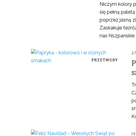
Niczym kolory po
się pełną palet
poprzez jasną zie
Zaskakuje teżr
nas hiszpańskie ol
2
PRZETWORY
P
s
Tr
Cz
po
s
K
18