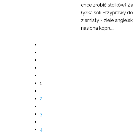
chce zrobić słoików) Za
łyżka soli Przyprawy do 
ziarnisty - ziele angiel
nasiona kopru...
1
2
3
4