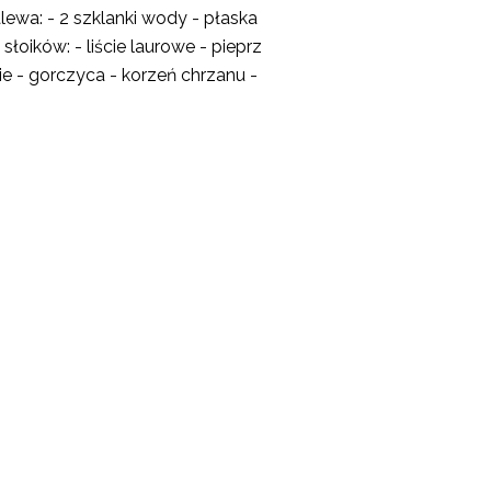
lewa: - 2 szklanki wody - płaska
słoików: - liście laurowe - pieprz
skie - gorczyca - korzeń chrzanu -