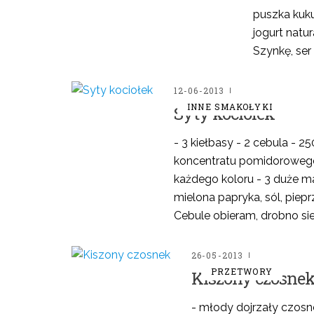
puszka kuk
jogurt natur
Szynkę, ser 
12-06-2013
INNE SMAKOŁYKI
Syty kociołek
- 3 kiełbasy - 2 cebula - 25
koncentratu pomidorowego
każdego koloru - 3 duże ma
mielona papryka, sól, piepr
Cebule obieram, drobno si
26-05-2013
PRZETWORY
Kiszony czosne
- młody dojrzały czosne