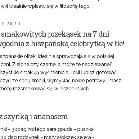
iwki idealnie wpisały się w filozofię tego...
-11-2013
 smakowitych przekąsek na 7 dni
ygodnia z hiszpańską celebrytką w tle!
szpańskie oliwki idealnie sprawdzają się w polskiej
uchni. Zielone czy czarne, a może te nadziewane?
zystkie smakują wyśmienicie. Jeśli lubisz gotować,
ączyć ze sobą smaki, wymyślać nowe potrawy i masz
chotę rozsmakować się w hiszpańskich...
 z szynką i ananasem
nki - 30dag żółtego sera gouda - puszka
10 dag rodzynek - mały słoiczek selera -