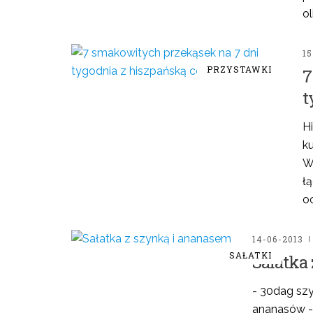
ol
15
PRZYSTAWKI
7
t
Hi
k
Ws
ł
o
14-06-2013
SAŁATKI
Sałatka
- 30dag szy
ananasów - 