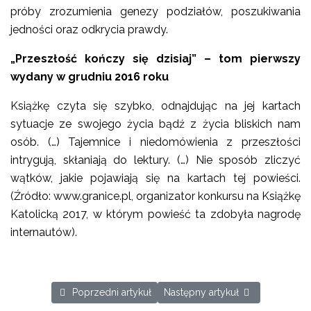
próby zrozumienia genezy podziałów, poszukiwania
jedności oraz odkrycia prawdy.
„Przeszłość kończy się dzisiaj” – tom pierwszy
wydany w grudniu 2016 roku
Książkę czyta się szybko, odnajdując na jej kartach
sytuacje ze swojego życia bądź z życia bliskich nam
osób. (…) Tajemnice i niedomówienia z przeszłości
intrygują, skłaniają do lektury. (…) Nie sposób zliczyć
wątków, jakie pojawiają się na kartach tej powieści.
(Źródło: www.granice.pl, organizator konkursu na Książkę
Katolicką 2017, w którym powieść ta zdobyła nagrodę
internautów).
Poprzedni artykuł: AdTempus sprzedawcą książek Beaty P
Następny artykuł: Nagroda dla po
Poprzedni artykuł
Następny artykuł