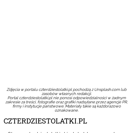
Zdjęcia w portalu czterdziestolatki.pl pochodzą z Unsplash.com lub
zasobów własnych redakcji.
Portal czterdziestolatki.pl nie ponosi odpowiedzialności w żadnym
zakresie za treści, fotografie oraz grafiki nadsyłane przez agencje PR,
firmy i instytucje państwowe. Materiały takie są każdorazowo
oznakowane.
CZTERDZIESTOLATKI.PL