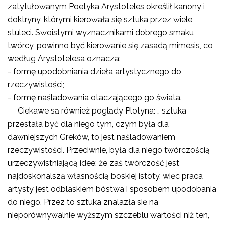
zatytułowanym Poetyka Arystoteles określił kanony i
doktryny, którymi kierowała się sztuka przez wiele
stuleci. Swoistymi wyznacznikami dobrego smaku
twórcy, powinno być kierowanie się zasadą mimesis, co
według Arystotelesa oznacza:
- formę upodobniania dzieła artystycznego do
rzeczywistości;
- formę naśladowania otaczającego go świata.
Ciekawe są również poglądy Plotyna: „ sztuka
przestała być dla niego tym, czym była dla
dawniejszych Greków, to jest naśladowaniem
rzeczywistości. Przeciwnie, była dla niego twórczością
urzeczywistniającą idee; że zaś twórczość jest
najdoskonalszą własnością boskiej istoty, więc praca
artysty jest odblaskiem bóstwa i sposobem upodobania
do niego. Przez to sztuka znalazła się na
nieporównywalnie wyższym szczeblu wartości niż ten,