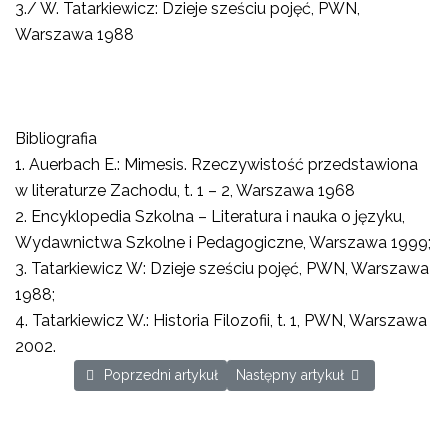
3./ W. Tatarkiewicz: Dzieje sześciu pojęć, PWN,
Warszawa 1988
Bibliografia
1.
Auerbach E.: Mimesis. Rzeczywistość przedstawiona
w literaturze Zachodu, t. 1 – 2, Warszawa 1968
2.
Encyklopedia Szkolna – Literatura i nauka o języku,
Wydawnictwa Szkolne i Pedagogiczne, Warszawa 1999;
3.
Tatarkiewicz W: Dzieje sześciu pojęć, PWN, Warszawa
1988;
4.
Tatarkiewicz W.: Historia Filozofii, t. 1, PWN, Warszawa
2002.
Poprzedni artykuł: FLIRT HERBATY Z MEDYCYNĄ
Następny artykuł: "Kolumb. Histo
Poprzedni artykuł
Następny artykuł