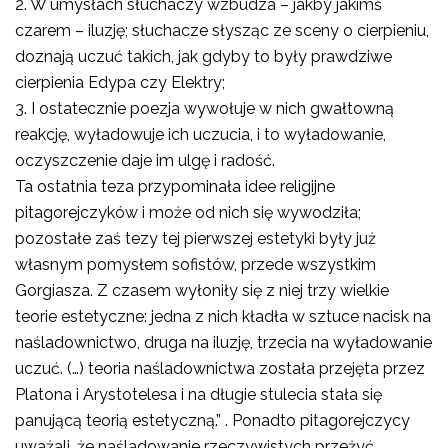
2.
W umysłach słuchaczy wzbudza – jakby jakimś
czarem – iluzję; słuchacze słysząc ze sceny o cierpieniu,
doznają uczuć takich, jak gdyby to były prawdziwe
cierpienia Edypa czy Elektry;
3.
I ostatecznie poezja wywołuje w nich gwałtowną
reakcję, wyładowuje ich uczucia, i to wyładowanie,
oczyszczenie daje im ulgę i radość.
Ta ostatnia teza przypominała idee religijne
pitagorejczyków i może od nich się wywodziła;
pozostałe zaś tezy tej pierwszej estetyki były już
własnym pomysłem sofistów, przede wszystkim
Gorgiasza. Z czasem wyłoniły się z niej trzy wielkie
teorie estetyczne: jedna z nich kładła w sztuce nacisk na
naśladownictwo, druga na iluzję, trzecia na wyładowanie
uczuć. (…) teoria naśladownictwa została przejęta przez
Platona i Arystotelesa i na długie stulecia stała się
panującą teorią estetyczną.” . Ponadto pitagorejczycy
uważali, że naśladowanie rzeczywistych przeżyć