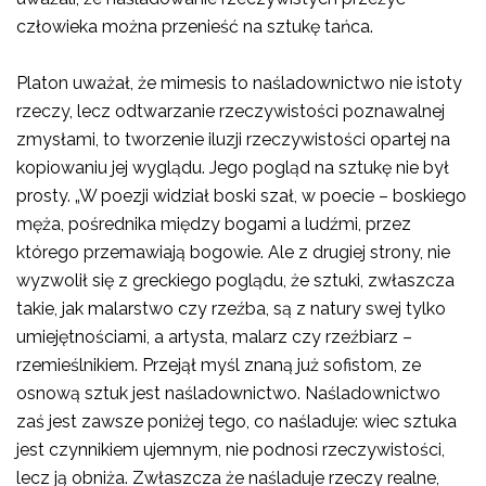
człowieka można przenieść na sztukę tańca.
Platon uważał, że mimesis to naśladownictwo nie istoty
rzeczy, lecz odtwarzanie rzeczywistości poznawalnej
zmysłami, to tworzenie iluzji rzeczywistości opartej na
kopiowaniu jej wyglądu. Jego pogląd na sztukę nie był
prosty. „W poezji widział boski szał, w poecie – boskiego
męża, pośrednika między bogami a ludźmi, przez
którego przemawiają bogowie. Ale z drugiej strony, nie
wyzwolił się z greckiego poglądu, że sztuki, zwłaszcza
takie, jak malarstwo czy rzeźba, są z natury swej tylko
umiejętnościami, a artysta, malarz czy rzeźbiarz –
rzemieślnikiem. Przejął myśl znaną już sofistom, ze
osnową sztuk jest naśladownictwo. Naśladownictwo
zaś jest zawsze poniżej tego, co naśladuje: wiec sztuka
jest czynnikiem ujemnym, nie podnosi rzeczywistości,
lecz ją obniża. Zwłaszcza że naśladuje rzeczy realne,