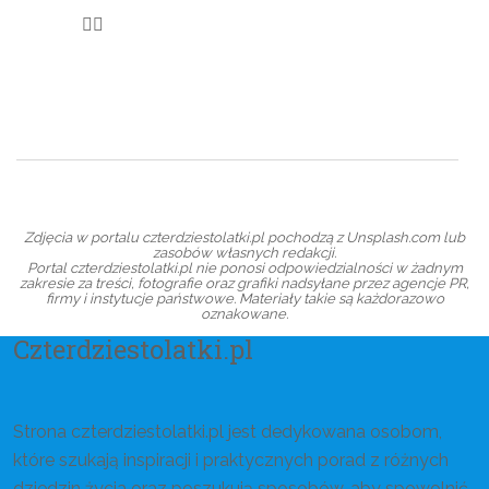
Zdjęcia w portalu czterdziestolatki.pl pochodzą z Unsplash.com lub
zasobów własnych redakcji.
Portal czterdziestolatki.pl nie ponosi odpowiedzialności w żadnym
zakresie za treści, fotografie oraz grafiki nadsyłane przez agencje PR,
firmy i instytucje państwowe. Materiały takie są każdorazowo
oznakowane.
Czterdziestolatki.pl
Strona czterdziestolatki.pl jest dedykowana osobom,
które szukają inspiracji i praktycznych porad z różnych
dziedzin życia oraz poszukują sposobów, aby spowolnić