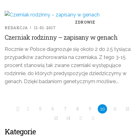
ZDROWIE
REDAKCJA
11-01-2017
Czerniak rodzinny – zapisany w genach
Rocznie w Polsce diagnozuje się około 2 do 2,5 tysiąca
przypadków zachorowania na czerniaka. Z tego 3-15
procent stanowią tak zwane czerniaki występujące
rodzinnie, do których predyspozycje dziedziczymy w
genach. Dzięki badaniom genetycznym możliwe...
5
6
7
8
9
11
12
10
13
14
Kategorie