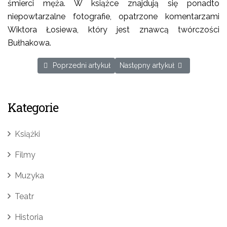
śmierci męża. W książce znajdują się ponadto
niepowtarzalne fotografie, opatrzone komentarzami
Wiktora Łosiewa, który jest znawcą twórczości
Bułhakowa.
Poprzedni artykuł: Najtrudniej goją się blizny z dziecińs
Następny artykuł: FLIRT HERB
Poprzedni artykuł
Następny artykuł
Kategorie
Książki
Filmy
Muzyka
Teatr
Historia