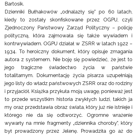
Bartosik.
Dzienniki Bułhakowów „odnalazły się” po 60 latach,
kiedy to zostały skonfiskowane przez OGPU, czyli
Zjednoczony Państwowy Zarząd Polityczny – policję
polityczną, która zajmowała się także wywiadem i
kontrwywiadem. OGPU działał w ZSRR w latach 1922 –
1934. To heroiczny dokument, który opisuje zmagania
autora z systemem. Nie boję się powiedzieć, że jest to
jego tragiczne świadectwo życia w państwie
totalitarnym. Dokumentację życia pisarza uzupełniają
jego listy do władz państwowych ZSRR oraz do rodziny
i przyjaciół. Książka przykuła moją uwagę, ponieważ jest
to przede wszystkim historia zwykłych ludzi, takich ja
my oraz przedstawia obraz świata, który już nie istnieje i
którego nie da się odtworzyć. Ogromne wrażenie
wywarły na mnie fragmenty „dziennika choroby”, który
był prowadzony przez Jelenę. Prowadziła go aż do