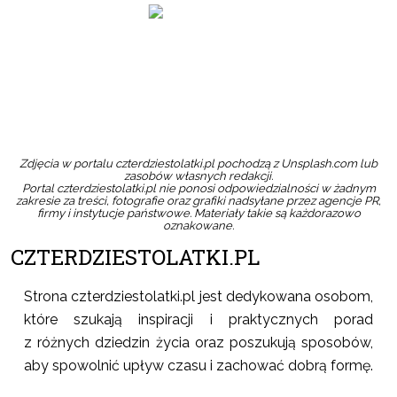
e
Zamów w sklepie
Zamó
Zdjęcia w portalu czterdziestolatki.pl pochodzą z Unsplash.com lub
zasobów własnych redakcji.
Portal czterdziestolatki.pl nie ponosi odpowiedzialności w żadnym
zakresie za treści, fotografie oraz grafiki nadsyłane przez agencje PR,
firmy i instytucje państwowe. Materiały takie są każdorazowo
oznakowane.
CZTERDZIESTOLATKI.PL
Strona czterdziestolatki.pl jest dedykowana osobom,
które szukają inspiracji i praktycznych porad
z różnych dziedzin życia oraz poszukują sposobów,
aby spowolnić upływ czasu i zachować dobrą formę.