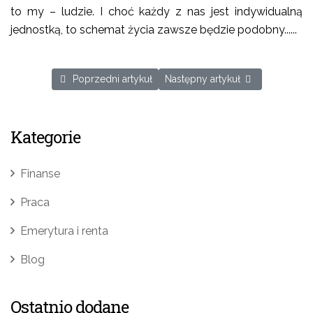
to my – ludzie. I choć każdy z nas jest indywidualną
jednostką, to schemat życia zawsze będzie podobny......
Poprzedni artykuł: Era KOBIETY
Następny artykuł: Niedawno zwol
Poprzedni artykuł
Następny artykuł
Kategorie
Finanse
Praca
Emerytura i renta
Blog
Ostatnio dodane