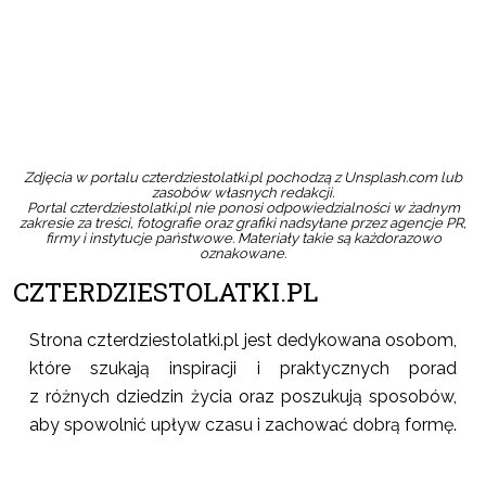
Zamów w sklepie
Zamów
Zdjęcia w portalu czterdziestolatki.pl pochodzą z Unsplash.com lub
zasobów własnych redakcji.
Portal czterdziestolatki.pl nie ponosi odpowiedzialności w żadnym
zakresie za treści, fotografie oraz grafiki nadsyłane przez agencje PR,
firmy i instytucje państwowe. Materiały takie są każdorazowo
oznakowane.
CZTERDZIESTOLATKI.PL
Strona czterdziestolatki.pl jest dedykowana osobom,
które szukają inspiracji i praktycznych porad
z różnych dziedzin życia oraz poszukują sposobów,
aby spowolnić upływ czasu i zachować dobrą formę.