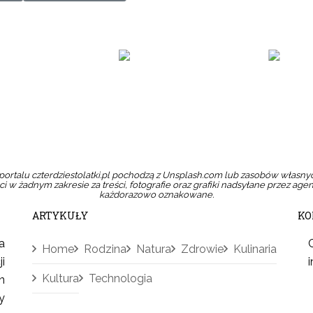
lepie
Zamów w sklepie
Zamów w skle
portalu czterdziestolatki.pl pochodzą z Unsplash.com lub zasobów własnyc
i w żadnym zakresie za treści, fotografie oraz grafiki nadsyłane przez agen
każdorazowo oznakowane.
ARTYKUŁY
KO
a
Home
Rodzina
Natura
Zdrowie
Kulinaria
i
Kultura
Technologia
n
y