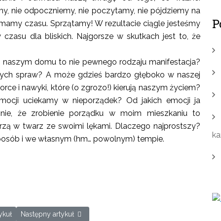
my, nie odpoczniemy, nie poczytamy, nie pójdziemy na
P
 mamy czasu. Sprzątamy! W rezultacie ciągle jesteśmy
czasu dla bliskich. Najgorsze w skutkach jest to, że
 naszym domu to nie pewnego rodzaju manifestacja?
nych spraw? A może gdzieś bardzo głęboko w naszej
e i nawyki, które (o zgrozo!) kierują naszym życiem?
emocji uciekamy w nieporządek? Od jakich emocji ja
 mnie, że zrobienie porządku w moim mieszkaniu to
zą w twarz ze swoimi lękami. Dlaczego najprostszy?
ka
posób i we własnym (hm… powolnym) tempie.
ł: Porządek w domu to porządek w życiu, cz. II
Następny artykuł: Problem z ludźmi, czy z psami?
ykuł
Następny artykuł