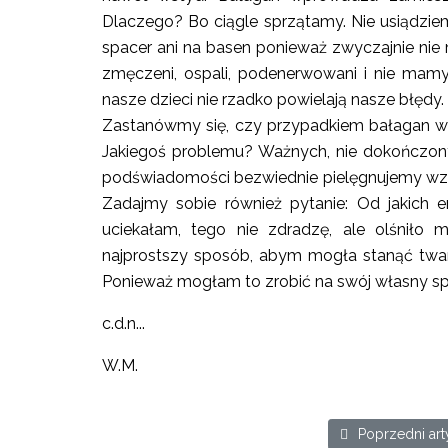
Dlaczego? Bo ciągle sprzątamy. Nie usiądzie
spacer ani na basen ponieważ zwyczajnie nie
zmęczeni, ospali, podenerwowani i nie mamy 
nasze dzieci nie rzadko powielają nasze błędy.
Zastanówmy się, czy przypadkiem bałagan w
Jakiegoś problemu? Ważnych, nie dokończo
podświadomości bezwiednie pielęgnujemy wzorc
Zadajmy sobie również pytanie: Od jakich 
uciekałam, tego nie zdradzę, ale olśniło
najprostszy sposób, abym mogła stanąć twar
Ponieważ mogłam to zrobić na swój własny s
c.d.n...
W.M.
Poprzedni artyku
Poprzedni art