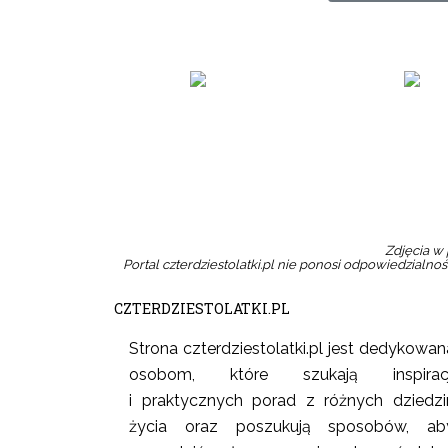
Zamów w sklepie
Zamów w sk
Zdjęcia w 
Portal czterdziestolatki.pl nie ponosi odpowiedzialnośc
CZTERDZIESTOLATKI.PL
Strona czterdziestolatki.pl jest dedykowan
osobom, które szukają inspiracj
i praktycznych porad z różnych dziedzi
życia oraz poszukują sposobów, ab