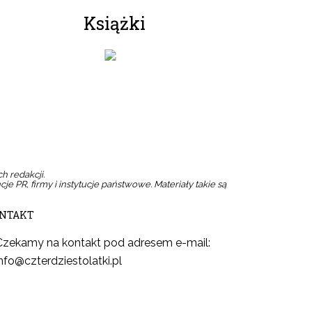
Książki
pie
Zamów w sklepie
Zamów w sklepie
h redakcji.
cje PR, firmy i instytucje państwowe. Materiały takie są
NTAKT
Czekamy na kontakt pod adresem e-mail:
info@czterdziestolatki.pl