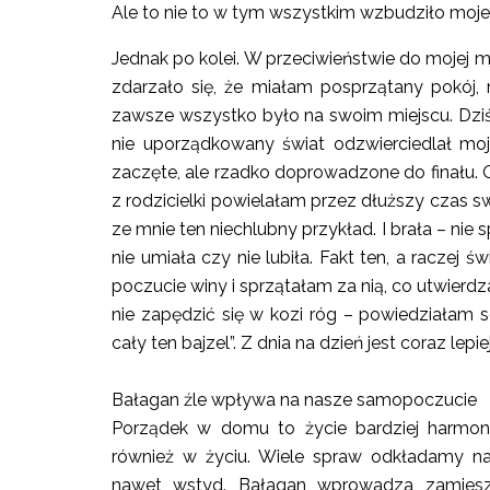
Ale to nie to w tym wszystkim wzbudziło moje
Jednak po kolei. W przeciwieństwie do mojej
zdarzało się, że miałam posprzątany pokój,
zawsze wszystko było na swoim miejscu. Dziś
nie uporządkowany świat odzwierciedlał moj
zaczęte, ale rzadko doprowadzone do finału.
z rodzicielki powielałam przez dłuższy czas s
ze mnie ten niechlubny przykład. I brała – nie s
nie umiała czy nie lubiła. Fakt ten, a racz
poczucie winy i sprzątałam za nią, co utwierdz
nie zapędzić się w kozi róg – powiedziałam s
cały ten bajzel”. Z dnia na dzień jest coraz lepie
Bałagan źle wpływa na nasze samopoczucie
Porządek w domu to życie bardziej harmo
również w życiu. Wiele spraw odkładamy na 
nawet wstyd. Bałagan wprowadza zamiesz