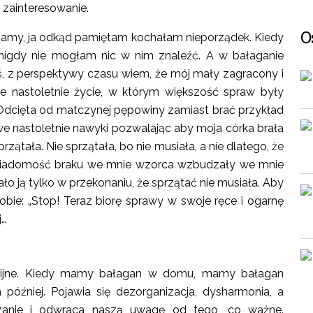
 zainteresowanie.
O
 mamy, ja odkąd pamiętam kochałam nieporządek. Kiedy
 nigdy nie mogłam nic w nim znaleźć. A w bałaganie
, z perspektywy czasu wiem, że mój mały zagracony i
e nastoletnie życie, w którym większość spraw były
 Odcięta od matczynej pępowiny zamiast brać przykład
we nastoletnie nawyki pozwalając aby moja córka brała
przątała. Nie sprzątała, bo nie musiała, a nie dlatego, że
ej świadomość braku we mnie wzorca wzbudzały we mnie
ało ją tylko w przekonaniu, że sprzątać nie musiała. Aby
obie: „Stop! Teraz biorę sprawy w swoje ręce i ogarnę
j…
nijne. Kiedy mamy bałagan w domu, mamy bałagan
później. Pojawia się dezorganizacja, dysharmonia, a
anie i odwraca naszą uwagę od tego, co ważne.