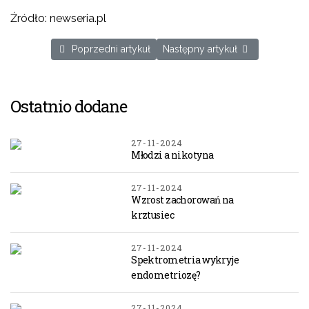
Źródło: newseria.pl
Poprzedni artykuł: Urządzenia transportu osobistego w 
Następny artykuł: Mgła nie będ
Poprzedni artykuł
Następny artykuł
Ostatnio dodane
27-11-2024
Młodzi a nikotyna
27-11-2024
Wzrost zachorowań na
krztusiec
27-11-2024
Spektrometria wykryje
endometriozę?
27-11-2024