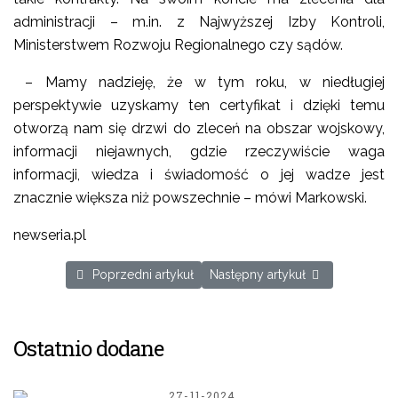
administracji – m.in. z Najwyższej Izby Kontroli,
Ministerstwem Rozwoju Regionalnego czy sądów.
– Mamy nadzieję, że w tym roku, w niedługiej
perspektywie uzyskamy ten certyfikat i dzięki temu
otworzą nam się drzwi do zleceń na obszar wojskowy,
informacji niejawnych, gdzie rzeczywiście waga
informacji, wiedza i świadomość o jej wadze jest
znacznie większa niż powszechnie – mówi Markowski.
newseria.pl
Poprzedni artykuł: Internet nie tak popularny w poszuki
Następny artykuł: Cyberprzestę
Poprzedni artykuł
Następny artykuł
Ostatnio dodane
27-11-2024